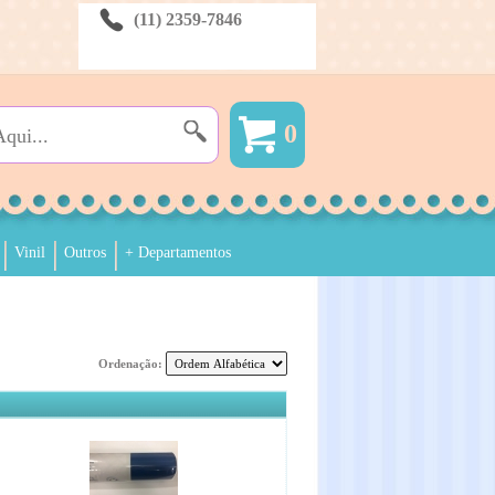
(11) 2359-7846
0
Vinil
Outros
+ Departamentos
Ordenação: