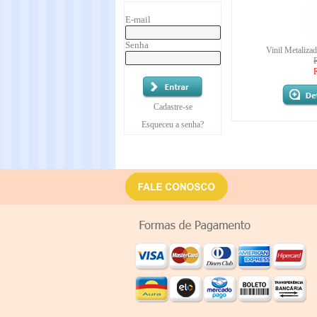
E-mail
Senha
Vinil Metaliza
Cadastre-se
Esqueceu a senha?