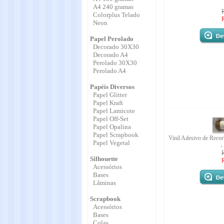
A4 240 gramas
Colorplus Telado
Neon
Papel Perolado
Decorado 30X30
Decorado A4
Perolado 30X30
Perolado A4
Papéis Diversos
Papel Glitter
Papel Kraft
Papel Lamicote
Papel Off-Set
Papel Opalina
Papel Scrapbook
Vinil Adesivo de Recor
Papel Vegetal
-
Silhouette
Acessórios
Bases
Lâminas
Scrapbook
Acessórios
Bases
Colas