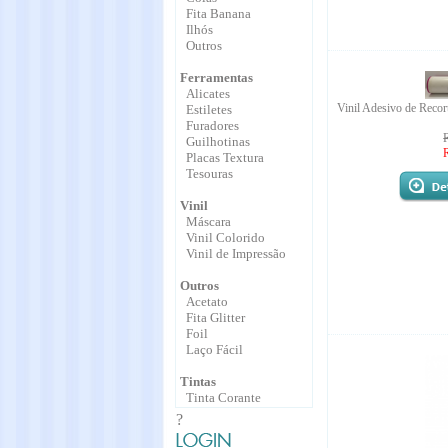
Fita Banana
Ilhós
Outros
Ferramentas
Alicates
Vinil Adesivo de Recor
Estiletes
Furadores
Guilhotinas
Placas Textura
Tesouras
Vinil
Máscara
Vinil Colorido
Vinil de Impressão
Outros
Acetato
Fita Glitter
Foil
Laço Fácil
Tintas
Tinta Corante
?