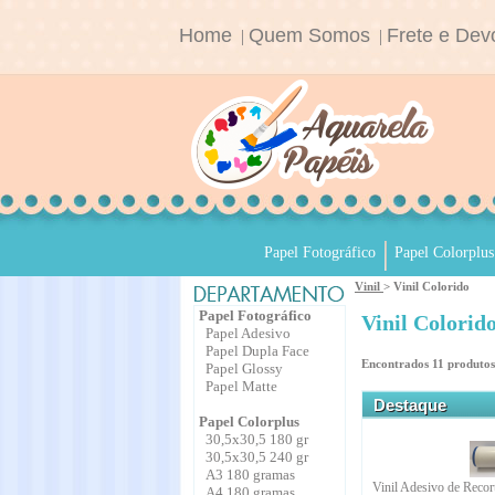
Home
Quem Somos
Frete e Dev
|
|
Papel Fotográfico
Papel Colorplus
Vinil
> Vinil Colorido
Papel Fotográfico
Vinil Colorid
Papel Adesivo
Papel Dupla Face
Encontrados
11
produtos
Papel Glossy
Papel Matte
Destaque
Papel Colorplus
30,5x30,5 180 gr
30,5x30,5 240 gr
A3 180 gramas
Vinil Adesivo de Recor
A4 180 gramas