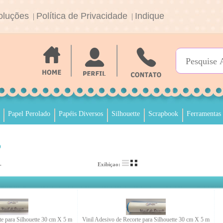
oluções
Política de Privacidade
Indique
|
|
Papel Perolado
Papéis Diversos
Silhouette
Scrapbook
Ferramentas
o
.
Exibiçao:
te para Silhouette 30 cm X 5 m
Vinil Adesivo de Recorte para Silhouette 30 cm X 5 m