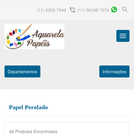
search
phone_in_talk
(11) 2359-7846
(11) 96166-7274
Menu
Princip
Departamentos
Informações
Papel Perolado
46
Produtos Encontrados