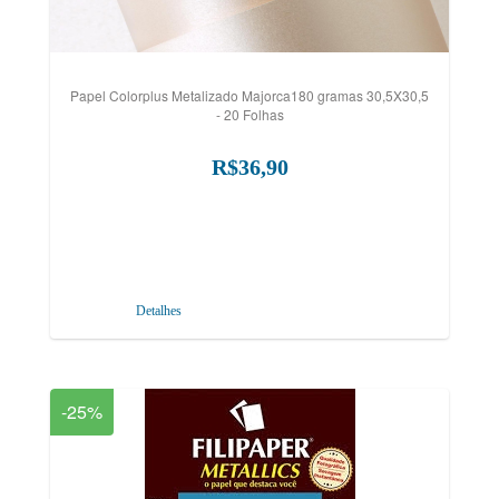
Papel Colorplus Metalizado Majorca180 gramas 30,5X30,5
- 20 Folhas
R$36,90
Detalhes
-25%