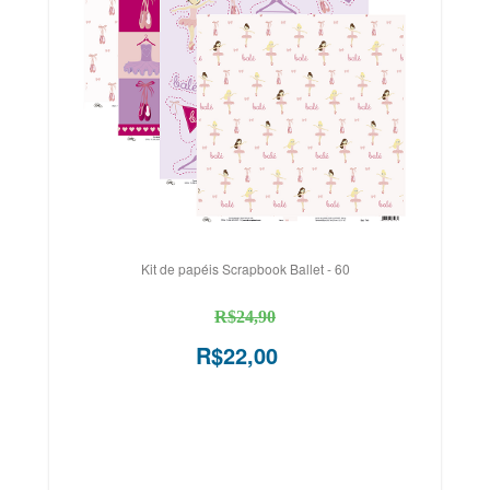
Kit de papéis Scrapbook Ballet - 60
R$24,90
R$22,00