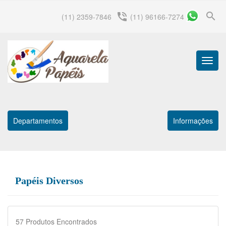
search
phone_in_talk
(11) 2359-7846
(11) 96166-7274
Menu
Princip
Departamentos
Informações
Papéis Diversos
57
Produtos Encontrados