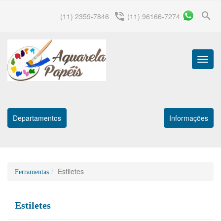
search
phone_in_talk
(11) 2359-7846
(11) 96166-7274
Menu
Princip
Departamentos
Informações
Estiletes
Ferramentas
Estiletes