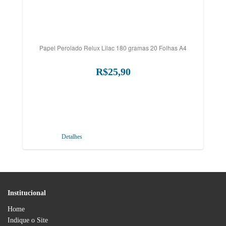
Papel Perolado Relux Lilac 180 gramas 20 Folhas A4
R$25,90
Detalhes
Institucional
Home
Indique o Site